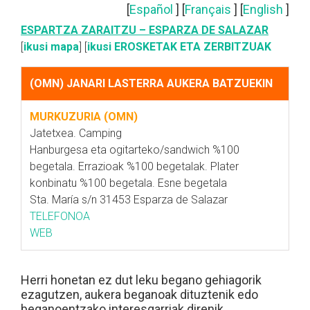
[
Español
] [
Français
] [
English
]
ESPARTZA ZARAITZU – ESPARZA DE SALAZAR
[
ikusi mapa
] [
ikusi EROSKETAK ETA ZERBITZUAK
(OMN) JANARI LASTERRA AUKERA BATZUEKIN
MURKUZURIA (OMN)
Jatetxea. Camping
Hanburgesa eta ogitarteko/sandwich %100
begetala. Errazioak %100 begetalak. Plater
konbinatu %100 begetala. Esne begetala
Sta. María s/n 31453 Esparza de Salazar
TELEFONOA
WEB
Herri honetan ez dut leku begano gehiagorik
ezagutzen, aukera beganoak dituztenik edo
beganoentzako interesgarriak direnik.