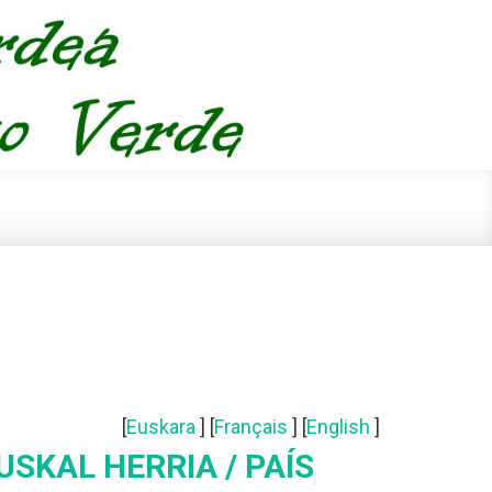
[
Euskara
] [
Français
] [
English
]
USKAL HERRIA / PAÍS