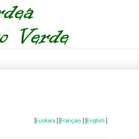
[
Euskara
] [
Français
] [
English
]