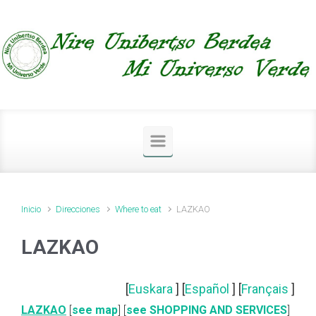
Saltar al contenido principal
Inicio
Direcciones
Where to eat
LAZKAO
LAZKAO
[
Euskara
] [
Español
] [
Français
]
LAZKAO
[
see map
] [
see SHOPPING AND SERVICES
]