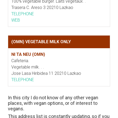
100% vegetable burger. Laits végétaux. .
Trasera C. Areso 3 20210 Lazkao
TELEPHONE
WEB
(OMN) VEGETABLE MILK ONLY
NI TA NEU (OMN)
Cafeteria.
Vegetable milk. . .
Jose Lasa Hiribidea 11 20210 Lazkao
TELEPHONE
In this city I do not know of any other vegan
places, with vegan options, or of interest to
vegans.
This address list is constantly updating, so if you