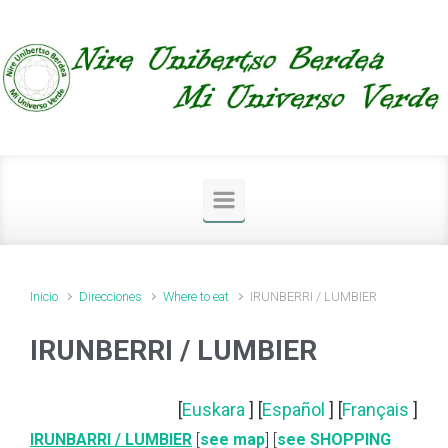
Saltar al contenido principal
Inicio
Direcciones
Where to eat
IRUNBERRI / LUMBIER
IRUNBERRI / LUMBIER
[
Euskara
] [
Español
] [
Français
]
IRUNBARRI / LUMBIER
[
see map
] [
see SHOPPING