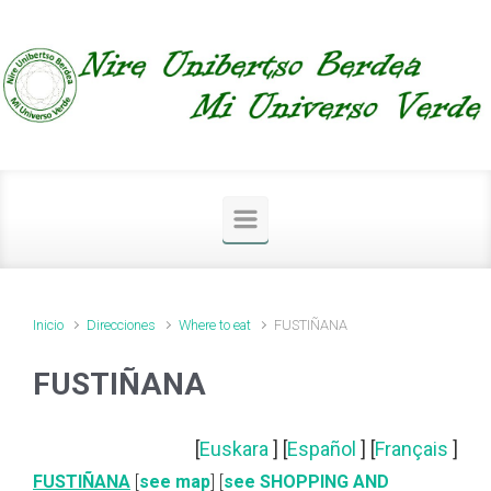
Saltar al contenido principal
Inicio
Direcciones
Where to eat
FUSTIÑANA
FUSTIÑANA
[
Euskara
] [
Español
] [
Français
]
FUSTIÑANA
[
see map
] [
see SHOPPING AND