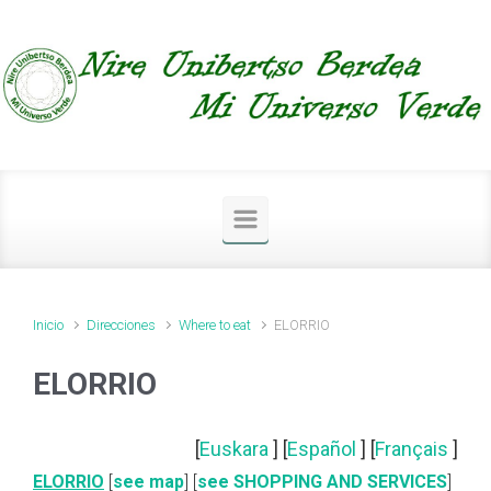
Saltar al contenido principal
Inicio
Direcciones
Where to eat
ELORRIO
ELORRIO
[
Euskara
] [
Español
] [
Français
]
ELORRIO
[
see map
] [
see SHOPPING AND SERVICES
]