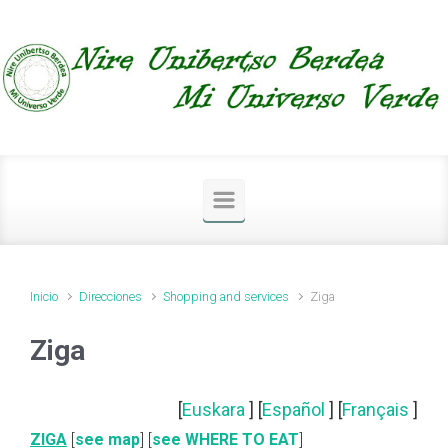
Saltar al contenido principal
Inicio
Direcciones
Shopping and services
Ziga
Ziga
[
Euskara
] [
Español
] [
Français
]
ZIGA
[
see map
] [
see WHERE TO EAT
]