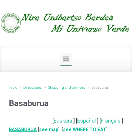
Saltar al contenido principal
Inicio
Direcciones
Shopping and services
Basaburua
Basaburua
[
Euskara
] [
Español
] [
Français
]
BASABURUA
[
see map
] [
see WHERE TO EAT
]