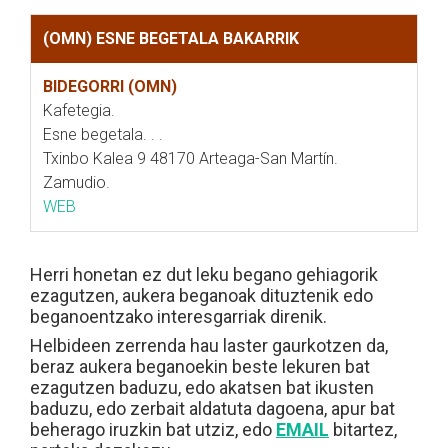
(OMN) ESNE BEGETALA BAKARRIK
BIDEGORRI (OMN)
Kafetegia.
Esne begetala. . .
Txinbo Kalea 9 48170 Arteaga-San Martín.
Zamudio.
WEB
Herri honetan ez dut leku begano gehiagorik
ezagutzen, aukera beganoak dituztenik edo
beganoentzako interesgarriak direnik.
Helbideen zerrenda hau laster gaurkotzen da,
beraz aukera beganoekin beste lekuren bat
ezagutzen baduzu, edo akatsen bat ikusten
baduzu, edo zerbait aldatuta dagoena, apur bat
beherago iruzkin bat utziz, edo
EMAIL
bitartez,