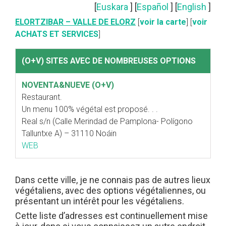
[
Euskara
] [
Español
] [
English
]
ELORTZIBAR – VALLE DE ELORZ
[
voir la carte
] [
voir
ACHATS ET SERVICES
]
(O+V) SITES AVEC DE NOMBREUSES OPTIONS
NOVENTA&NUEVE (O+V)
Restaurant.
Un menu 100% végétal est proposé. . .
Real s/n (Calle Merindad de Pamplona- Polígono
Talluntxe A) – 31110 Noáin
WEB
Dans cette ville, je ne connais pas de autres lieux
végétaliens, avec des options végétaliennes, ou
présentant un intérêt pour les végétaliens.
Cette liste d’adresses est continuellement mise