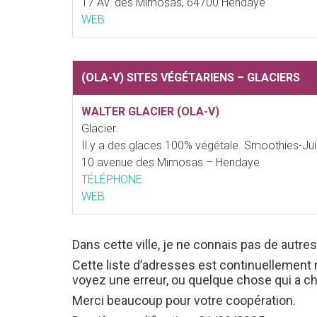
17 Av. des Mimosas, 64700 Hendaye
WEB
(OLA-V) SITES VÉGÉTARIENS – GLACIERS
WALTER GLACIER (OLA-V)
Glacier.
Il y a des glaces 100% végétale. Smoothies-Juice
10 avenue des Mimosas – Hendaye
TÉLÉPHONE
WEB
Dans cette ville, je ne connais pas de autre
Cette liste d’adresses est continuellement 
voyez une erreur, ou quelque chose qui a c
Merci beaucoup pour votre coopération.