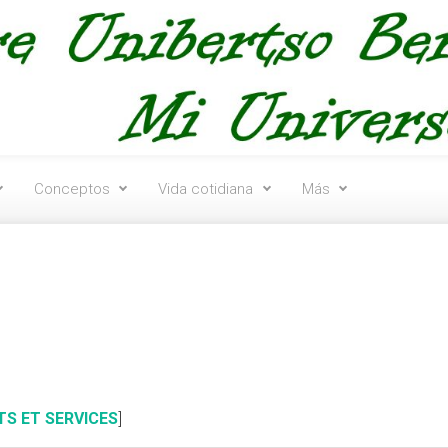
Conceptos
Vida cotidiana
Más
TS ET SERVICES
]