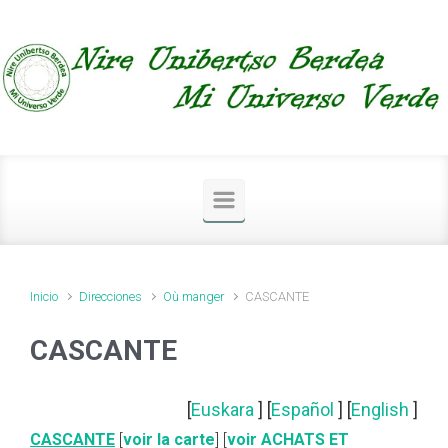
Saltar al contenido principal
Inicio
Direcciones
Où manger
CASCANTE
CASCANTE
[
Euskara
] [
Español
] [
English
]
CASCANTE
[
voir la carte
] [
voir ACHATS ET