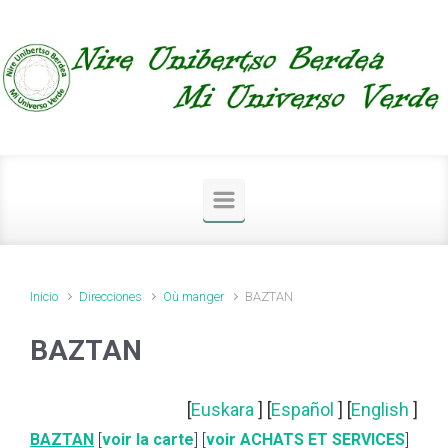
Saltar al contenido principal
Inicio
Direcciones
Où manger
BAZTAN
BAZTAN
[
Euskara
] [
Español
] [
English
]
BAZTAN
[
voir la carte
] [
voir ACHATS ET SERVICES
]