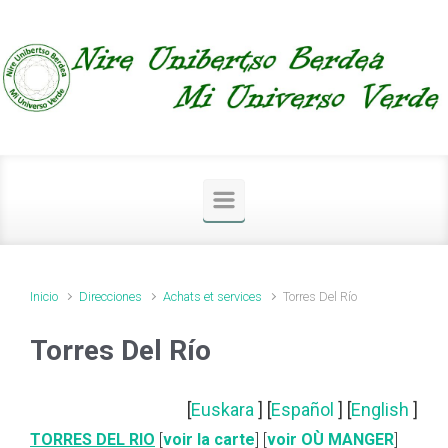
Saltar al contenido principal
Inicio
Direcciones
Achats et services
Torres Del Río
Torres Del Río
[
Euskara
] [
Español
] [
English
]
TORRES DEL RIO
[
voir la carte
] [
voir OÙ MANGER
]