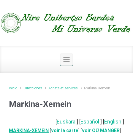
Saltar al contenido principal
Inicio
Direcciones
Achats et services
Markina-Xemein
Markina-Xemein
[
Euskara
] [
Español
] [
English
]
MARKINA-XEMEIN
[
voir la carte
] [
voir OÙ MANGER
]