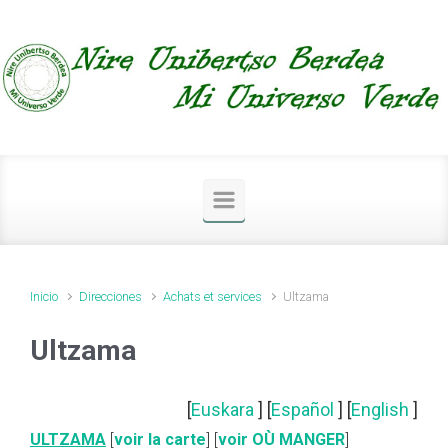
Saltar al contenido principal
Inicio
Direcciones
Achats et services
Ultzama
Ultzama
[
Euskara
] [
Español
] [
English
]
ULTZAMA
[
voir la carte
] [
voir OÙ MANGER
]