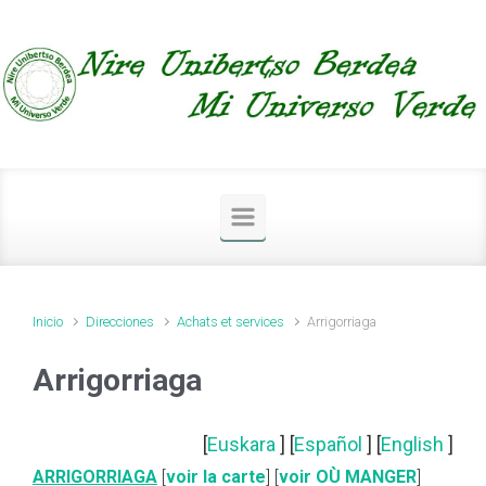
Saltar al contenido principal
Inicio
Direcciones
Achats et services
Arrigorriaga
Arrigorriaga
[
Euskara
] [
Español
] [
English
]
ARRIGORRIAGA
[
voir la carte
] [
voir OÙ MANGER
]