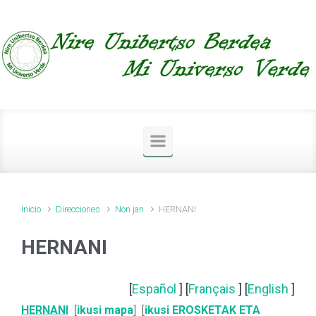
Saltar al contenido principal
Inicio
Direcciones
Non jan
HERNANI
HERNANI
[
Español
] [
Français
] [
English
]
HERNANI
[
ikusi mapa
] [
ikusi EROSKETAK ETA