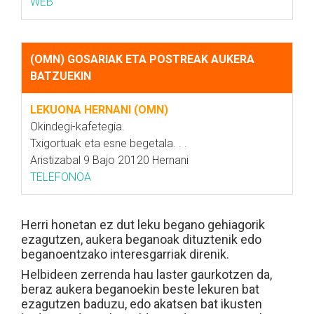
WEB
(OMN) GOSARIAK ETA POSTREAK AUKERA
BATZUEKIN
LEKUONA HERNANI (OMN)
Okindegi-kafetegia.
Txigortuak eta esne begetala. . .
Aristizabal 9 Bajo 20120 Hernani
TELEFONOA
Herri honetan ez dut leku begano gehiagorik
ezagutzen, aukera beganoak dituztenik edo
beganoentzako interesgarriak direnik.
Helbideen zerrenda hau laster gaurkotzen da,
beraz aukera beganoekin beste lekuren bat
ezagutzen baduzu, edo akatsen bat ikusten