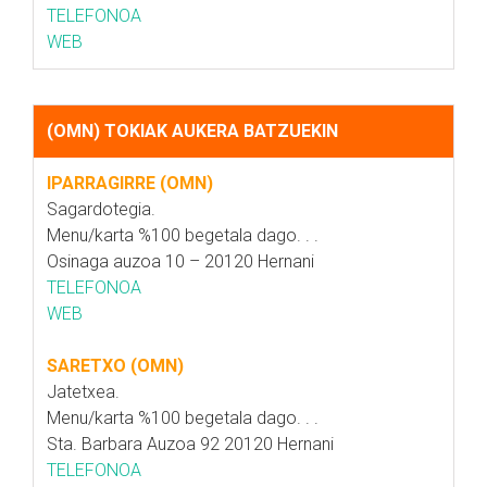
TELEFONOA
WEB
(OMN) TOKIAK AUKERA BATZUEKIN
IPARRAGIRRE (OMN)
Sagardotegia.
Menu/karta %100 begetala dago. . .
Osinaga auzoa 10 – 20120 Hernani
TELEFONOA
WEB
SARETXO (OMN)
Jatetxea.
Menu/karta %100 begetala dago. . .
Sta. Barbara Auzoa 92 20120 Hernani
TELEFONOA