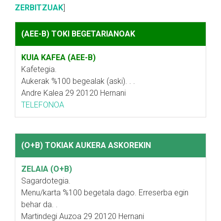
ZERBITZUAK
]
(AEE-B) TOKI BEGETARIANOAK
KUIA KAFEA (AEE-B)
Kafetegia.
Aukerak %100 begealak (aski). . .
Andre Kalea 29 20120 Hernani
TELEFONOA
(O+B) TOKIAK AUKERA ASKOREKIN
ZELAIA (O+B)
Sagardotegia.
Menu/karta %100 begetala dago. Erreserba egin
behar da. .
Martindegi Auzoa 29 20120 Hernani