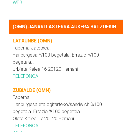
WEB
(OMN) JANARI LASTERRA AUKERA BATZUEKIN
LATXUNBE (OMN)
Taberna-Jatetxea.
Hanburgesa %100 begetala. Errazio %100
begetala. .
Urbieta Kalea 16 20120 Hernani
TELEFONOA
ZUBIALDE (OMN)
Taberna.
Hanburgesa eta ogitarteko/sandwich %100
begetala. Errazio %100 begetala. .
Oleta Kalea 17 20120 Hernani
TELEFONOA