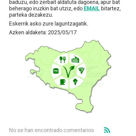
baduzu, edo zerbait aldatuta dagoena, apur bat
beherago iruzkin bat utziz, edo
EMAIL
bitartez,
parteka dezakezu.
Eskerrik asko zure laguntzagatik.
Azken aldaketa: 2025/05/17
No se han encontrado comentarios