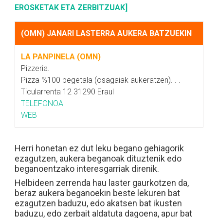
EROSKETAK ETA ZERBITZUAK]
(OMN) JANARI LASTERRA AUKERA BATZUEKIN
LA PANPINELA (OMN)
Pizzeria.
Pizza %100 begetala (osagaiak aukeratzen). . .
Ticularrenta 12 31290 Eraul
TELEFONOA
WEB
Herri honetan ez dut leku begano gehiagorik
ezagutzen, aukera beganoak dituztenik edo
beganoentzako interesgarriak direnik.
Helbideen zerrenda hau laster gaurkotzen da,
beraz aukera beganoekin beste lekuren bat
ezagutzen baduzu, edo akatsen bat ikusten
baduzu, edo zerbait aldatuta dagoena, apur bat