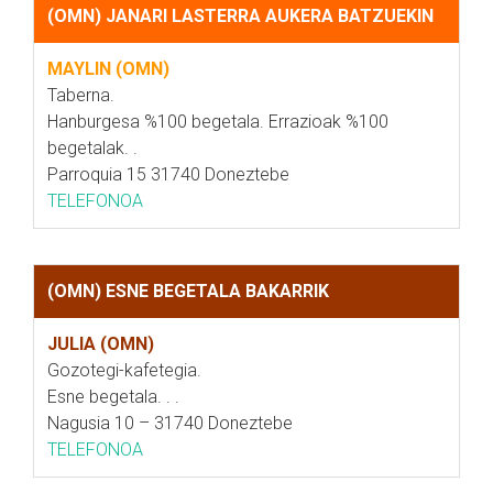
(OMN) JANARI LASTERRA AUKERA BATZUEKIN
MAYLIN (OMN)
Taberna.
Hanburgesa %100 begetala. Errazioak %100
begetalak. .
Parroquia 15 31740 Doneztebe
TELEFONOA
(OMN) ESNE BEGETALA BAKARRIK
JULIA (OMN)
Gozotegi-kafetegia.
Esne begetala. . .
Nagusia 10 – 31740 Doneztebe
TELEFONOA