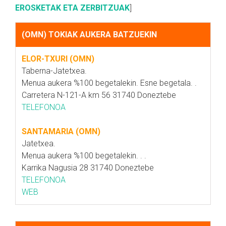
EROSKETAK ETA ZERBITZUAK
]
(OMN) TOKIAK AUKERA BATZUEKIN
ELOR-TXURI (OMN)
Taberna-Jatetxea.
Menua aukera %100 begetalekin. Esne begetala. .
Carretera N-121-A km 56 31740 Doneztebe
TELEFONOA
SANTAMARIA (OMN)
Jatetxea.
Menua aukera %100 begetalekin. . .
Karrika Nagusia 28 31740 Doneztebe
TELEFONOA
WEB