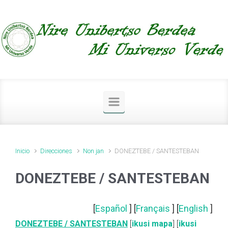
Saltar al contenido principal
Inicio
Direcciones
Non jan
DONEZTEBE / SANTESTEBAN
DONEZTEBE / SANTESTEBAN
[
Español
] [
Français
] [
English
]
DONEZTEBE / SANTESTEBAN
[
ikusi mapa
] [
ikusi