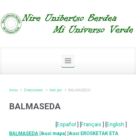
Saltar al contenido principal
Inicio
Direcciones
Non jan
BALMASEDA
BALMASEDA
[
Español
] [
Français
] [
English
]
BALMASEDA
[
ikusi mapa
] [
ikusi EROSKETAK ETA