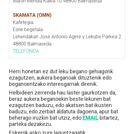
Martin Mendia Kalea 10 48800 Balmaseda
SKAMATA (OMN)
Kafetegia.
Esne begetala. . .
Lehendakari Jose Antonio Agirre y Lekube Parkea 2
48800 Balmaseda
TELEFONOA
Herri honetan ez dut leku begano gehiagorik
ezagutzen, aukera beganoak dituztenik edo
beganoentzako interesgarriak direnik.
Helbideen zerrenda hau laster gaurkotzen da,
beraz aukera beganoekin beste lekuren bat
ezagutzen baduzu, edo akatsen bat ikusten
baduzu, edo zerbait aldatuta dagoena, apur bat
beherago iruzkin bat utziz, edo
EMAIL
bitartez,
parteka dezakezu.
Eskerrik asko zure laguntzagatik.