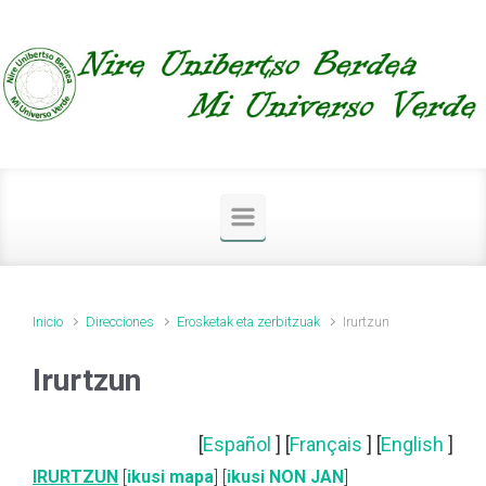
Saltar al contenido principal
Inicio
Direcciones
Erosketak eta zerbitzuak
Irurtzun
Irurtzun
[
Español
] [
Français
] [
English
]
IRURTZUN
[
ikusi mapa
] [
ikusi NON JAN
]