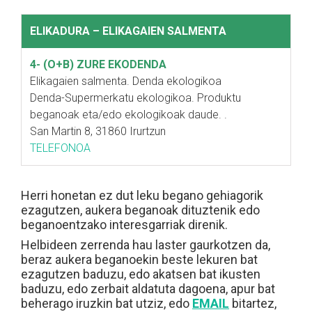
ELIKADURA – ELIKAGAIEN SALMENTA
4- (O+B) ZURE EKODENDA
Elikagaien salmenta. Denda ekologikoa
Denda-Supermerkatu ekologikoa. Produktu
beganoak eta/edo ekologikoak daude. .
San Martin 8, 31860 Irurtzun
TELEFONOA
Herri honetan ez dut leku begano gehiagorik
ezagutzen, aukera beganoak dituztenik edo
beganoentzako interesgarriak direnik.
Helbideen zerrenda hau laster gaurkotzen da,
beraz aukera beganoekin beste lekuren bat
ezagutzen baduzu, edo akatsen bat ikusten
baduzu, edo zerbait aldatuta dagoena, apur bat
beherago iruzkin bat utziz, edo
EMAIL
bitartez,