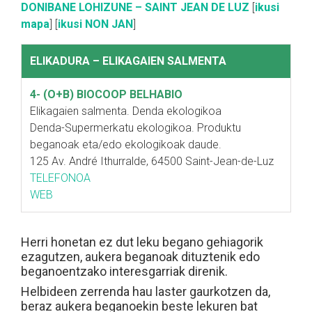
DONIBANE LOHIZUNE – SAINT JEAN DE LUZ
[
ikusi
mapa
] [
ikusi NON JAN
]
ELIKADURA – ELIKAGAIEN SALMENTA
4- (O+B) BIOCOOP BELHABIO
Elikagaien salmenta. Denda ekologikoa
Denda-Supermerkatu ekologikoa. Produktu
beganoak eta/edo ekologikoak daude.
125 Av. André Ithurralde, 64500 Saint-Jean-de-Luz
TELEFONOA
WEB
Herri honetan ez dut leku begano gehiagorik
ezagutzen, aukera beganoak dituztenik edo
beganoentzako interesgarriak direnik.
Helbideen zerrenda hau laster gaurkotzen da,
beraz aukera beganoekin beste lekuren bat