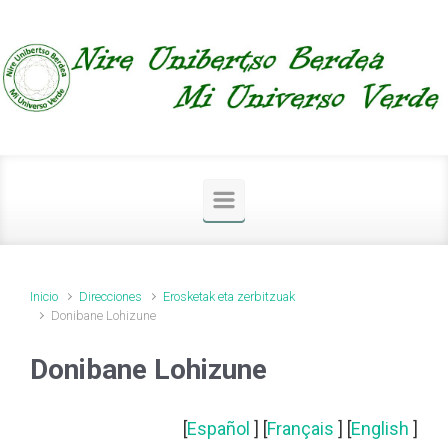
Saltar al contenido principal
Inicio
Direcciones
Erosketak eta zerbitzuak
Donibane Lohizune
Donibane Lohizune
[
Español
] [
Français
] [
English
]