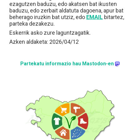
ezagutzen baduzu, edo akatsen bat ikusten
baduzu, edo zerbait aldatuta dagoena, apur bat
beherago iruzkin bat utziz, edo
EMAIL
bitartez,
parteka dezakezu.
Eskerrik asko zure laguntzagatik.
Azken aldaketa: 2026/04/12
Partekatu informazio hau Mastodon-en