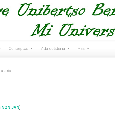
Conceptos
Vida cotidiana
Más
llatuerta
si NON JAN
]