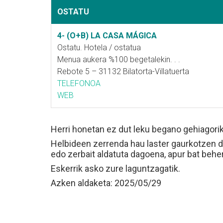
OSTATU
4- (O+B) LA CASA MÁGICA
Ostatu. Hotela / ostatua
Menua aukera %100 begetalekin. . .
Rebote 5 – 31132 Bilatorta-Villatuerta
TELEFONOA
WEB
Herri honetan ez dut leku begano gehiagori
Helbideen zerrenda hau laster gaurkotzen d
edo zerbait aldatuta dagoena, apur bat beher
Eskerrik asko zure laguntzagatik.
Azken aldaketa: 2025/05/29