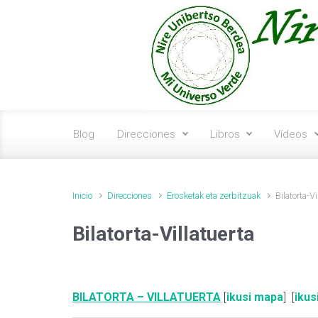
Saltar al contenido principal
Blog
Direcciones
Libros
Vídeos
Inicio
Direcciones
Erosketak eta zerbitzuak
Bilatorta-Vi
Bilatorta-Villatuerta
BILATORTA – VILLATUERTA
[
ikusi mapa
] [
iku