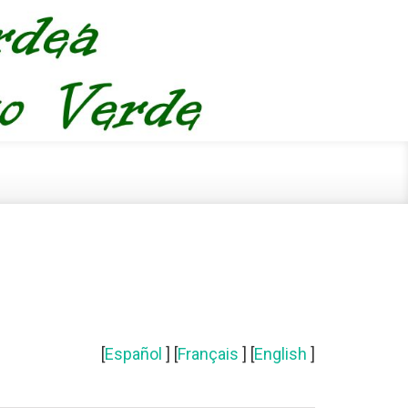
[
Español
] [
Français
] [
English
]