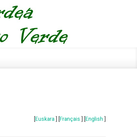
[
Euskara
] [
Français
] [
English
]