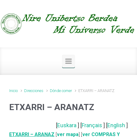
Saltar al contenido principal
Inicio
Direcciones
Dónde comer
ETXARRI – ARANATZ
ETXARRI – ARANATZ
[
Euskara
] [
Français
] [
English
]
ETXARRI – ARANAZ
[
ver mapa
] [
ver COMPRAS Y