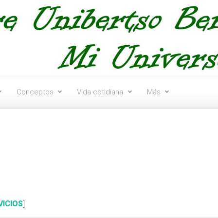
Conceptos
Vida cotidiana
Más
VICIOS
]