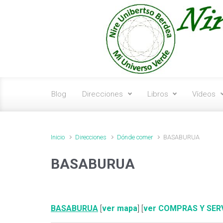
Saltar al contenido principal
Blog
Direcciones
Libros
Vídeos
Inicio
Direcciones
Dónde comer
BASABURUA
BASABURUA
BASABURUA
[
ver mapa
] [
ver COMPRAS Y SER