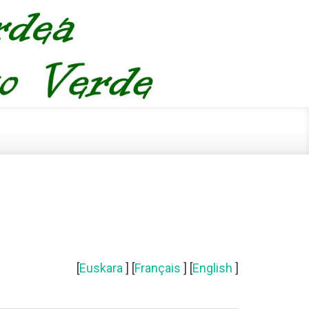
[
Euskara
] [
Français
] [
English
]