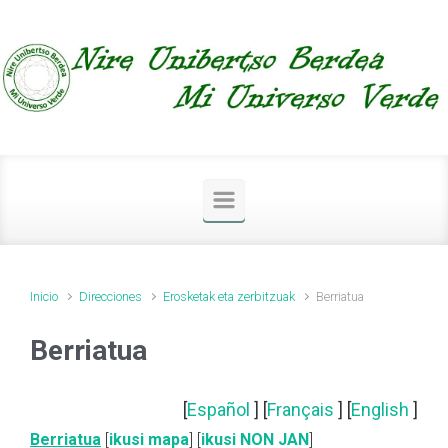
Saltar al contenido principal
Inicio
Direcciones
Erosketak eta zerbitzuak
Berriatua
Berriatua
[
Español
] [
Français
] [
English
]
Berriatua
[
ikusi mapa
] [
ikusi NON JAN
]