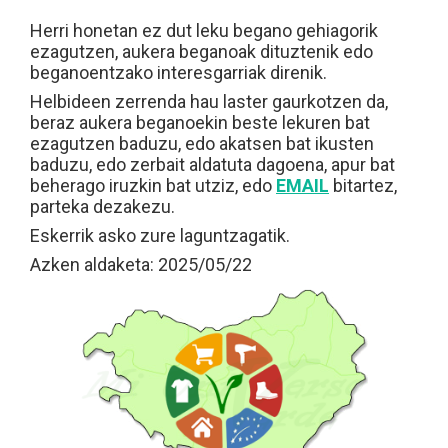
Herri honetan ez dut leku begano gehiagorik
ezagutzen, aukera beganoak dituztenik edo
beganoentzako interesgarriak direnik.
Helbideen zerrenda hau laster gaurkotzen da,
beraz aukera beganoekin beste lekuren bat
ezagutzen baduzu, edo akatsen bat ikusten
baduzu, edo zerbait aldatuta dagoena, apur bat
beherago iruzkin bat utziz, edo
EMAIL
bitartez,
parteka dezakezu.
Eskerrik asko zure laguntzagatik.
Azken aldaketa: 2025/05/22